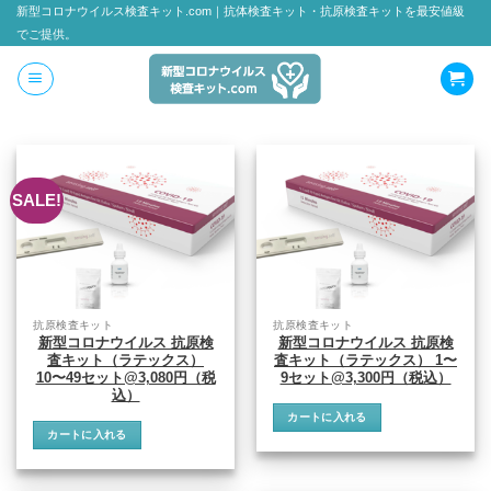
新型コロナウイルス検査キット.com｜抗体検査キット・抗原検査キットを最安値級
Skip
でご提供。
to
content
SALE!
抗原検査キット
抗原検査キット
新型コロナウイルス 抗原検
新型コロナウイルス 抗原検
査キット（ラテックス）
査キット（ラテックス） 1〜
10〜49セット@3,080円（税
9セット@3,300円（税込）
込）
カートに入れる
カートに入れる