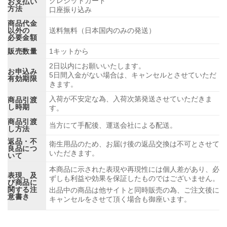
クレジットカード
お支払い
方法
口座振り込み
商品代金
以外の
送料無料（日本国内のみの発送）
必要金額
販売数量
1キットから
2日以内にお願いいたします。
お申込み
5日間入金がない場合は、キャンセルとさせていただ
有効期限
きます。
入荷が不安定な為、入荷次第発送させていただきま
商品引渡
し時期
す。
商品引渡
当方にて手配後、運送会社による配送。
し方法
返品・不
衛生用品のため、お届け後の返品交換は不可とさせて
良品につ
いただきます。
いて
本商品に示された表現や再現性には個人差があり、必
表現、及
ずしも利益や効果を保証したものではございません。
び商品に
関する注
出品中の商品は他サイトと同時販売の為、ご注文後に
意書き
キャンセルをさせて頂く場合も御座います。