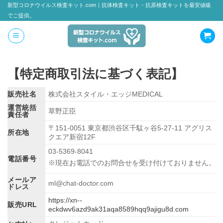
新型コロナウイルス検査キット.com｜抗体検査キット・抗原検査キットを最安値級
Skip
でご提供。
to
content
【特定商取引法に基づく表記】
販売社名
株式会社スタイル・エッジMEDICAL
運営統括
草野正臣
責任者
〒151-0051
東京都渋谷区千駄ヶ谷5-27-11
アグリス
所在地
クエア新宿12F
03-5369-8041
電話番号
※現在お電話でのお問合せを受け付けておりません。
メールア
ml@chat-doctor.com
ドレス
https://xn--
販売URL
eckdwv6azd9ak31aqa8589hqq9ajigu8d.com